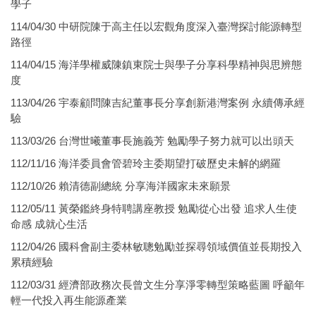
學子
114/04/30 中研院陳于高主任以宏觀角度深入臺灣探討能源轉型
路徑
114/04/15 海洋學權威陳鎮東院士與學子分享科學精神與思辨態
度
113/04/26 宇泰顧問陳吉紀董事長分享創新港灣案例 永續傳承經
驗
113/03/26 台灣世曦董事長施義芳 勉勵學子努力就可以出頭天
112/11/16 海洋委員會管碧玲主委期望打破歷史未解的網羅
112/10/26 賴清德副總統 分享海洋國家未來願景
112/05/11 黃榮鑑終身特聘講座教授 勉勵從心出發 追求人生使
命感 成就心生活
112/04/26 國科會副主委林敏聰勉勵並探尋領域價值並長期投入
累積經驗
112/03/31 經濟部政務次長曾文生分享淨零轉型策略藍圖 呼籲年
輕一代投入再生能源產業