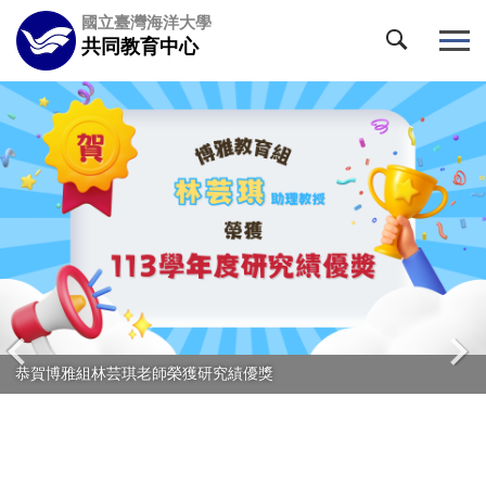
跳
國立臺灣海洋大學
到
共同教育中心
主
要
內
容
區
恭賀博雅組林芸琪老師榮獲研究績優獎